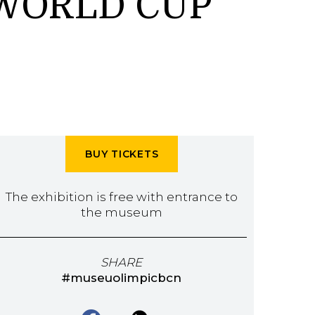
 WORLD CUP
BUY TICKETS
The exhibition is free with entrance to
the museum
SHARE
#museuolimpicbcn