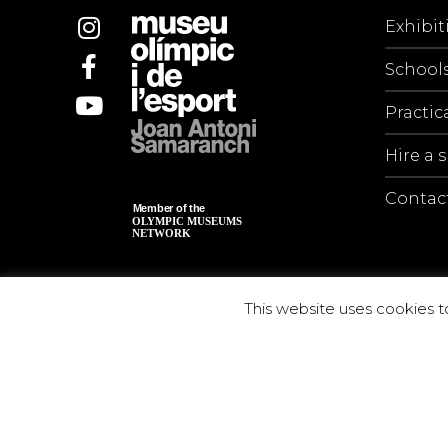
Exhibit
School
Practic
Hire a 
Contac
This website uses cookies t