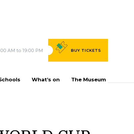
:00 AM to 19:00 PM
BUY
TICKETS
Schools
What’s on
The Museum