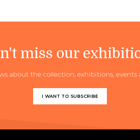
n't miss our exhibiti
ews about the collection, exhibitions, even
I WANT TO SUBSCRIBE