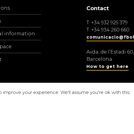
ions
Contact
s
T.
+34 932 925 379
T.
+34 934 260 660
al information
comunicacio@fbol
space
Avda. de l’Estadi 60,
Barcelona.
t
How to get here
o improve your experience. We'll assume you're ok with this.
Centre d’estu