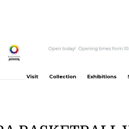
Open today!
Opening times from 10
Visit
Collection
Exhibitions