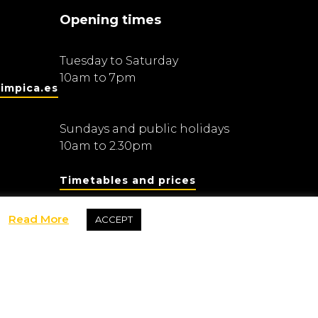
Opening times
Tuesday to Saturday
10am to 7pm
impica.es
Sundays and public holidays
10am to 2.30pm
Timetables and prices
Read More
ACCEPT
Fundació Barcelona Olímpica
dis Olímpics i de l’Esport Joan Antoni Samaranch