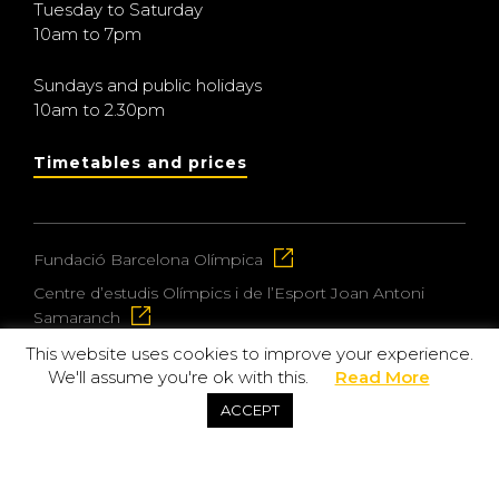
Tuesday to Saturday
10am to 7pm
Sundays and public holidays
10am to 2.30pm
Timetables and prices
Fundació Barcelona Olímpica
Centre d’estudis Olímpics i de l’Esport Joan Antoni
Samaranch
This website uses cookies to improve your experience.
We'll assume you're ok with this.
Read More
© 2026 Museu Olímpic i de l’Esport Joan Antoni
ACCEPT
Samaranch
Privacy and data protection policy
Purchase policy