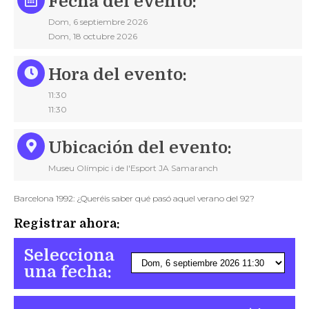
Fecha del evento:
Contacto
Dom, 6 septiembre 2026
Dom, 18 octubre 2026
Hora del evento:
11:30
11:30
Ubicación del evento:
Museu Olímpic i de l'Esport JA Samaranch
Barcelona 1992: ¿Queréis saber qué pasó aquel verano del 92?
Registrar ahora:
Selecciona
una fecha: