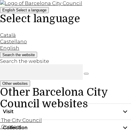
English
Select a language
Select language
Català
Castellano
English
Search the website
Search the website
Other websites
Other Barcelona City
Council websites
Visit
The City Council
Contact
Collection
Practical information