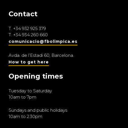
Contact
T.
+34 932 925 379
T.
+34 934 260 660
comunicacio@fbolimpica.es
Avda. de l’Estadi 60, Barcelona.
How to get here
Opening times
Tuesday to Saturday
10am to 7pm
Sundays and public holidays
10am to 2.30pm