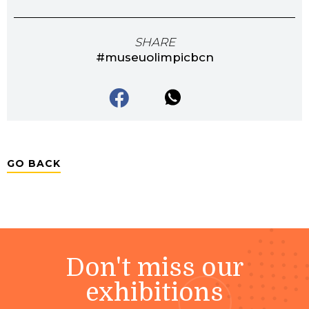
SHARE
#museuolimpicbcn
GO BACK
Don't miss our
exhibitions