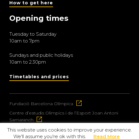
How to get here
Opening times
Tuesday to Saturday
10am to 7pm
Sundays and public holidays
10am to 2.30pm
Timetables and prices
Fundació Barcelona Olímpica
Centre d’estudis Olímpics i de l’Esport Joan Antoni
Samaranch
This website uses cookies to improve your experience.
We'll assume you're ok with this.
Read More